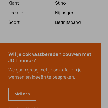
Klant
Stiho
Locatie
Nijmegen
Soort
Bedrijfspand
Wil je ook vastberaden bouwen met
JG Timmer?
We gaan graag met je om tafel om je
wensen en ideeën te bespreken.
Mail ons