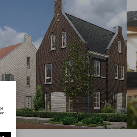
ge
ken
sen