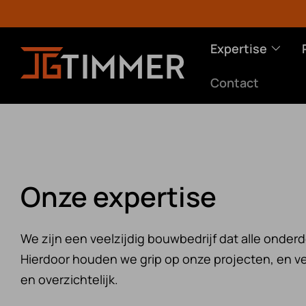
Expertise
Contact
Onze expertise
EXPERTISE
PROJECTEN
OVER
We zijn een veelzijdig bouwbedrijf dat alle onderd
Hierdoor houden we grip op onze projecten, en v
Utiliteitsbouw
Zakelijk
Missie
en overzichtelijk.
Woningbouw
Particulier
Gesch