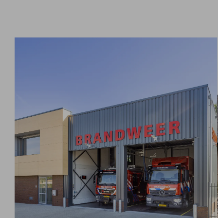
Interieurbouw
Team
Houtskeletbouw
In bee
Projectontwikkeling
Werkw
Mantelzorgwoningen