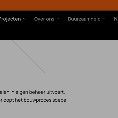
Projecten
Over ons
Duurzaamheid
N
 ONS
DUURZAAMHEID
NIEUWS
elen in eigen beheer uitvoert.
erloopt het bouwproces soepel
 en visie
Doelen
iedenis
Partners