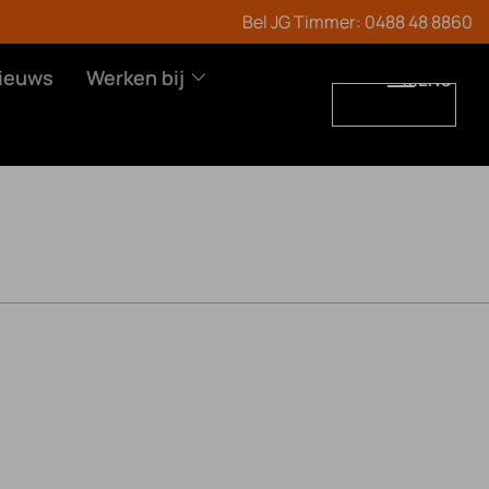
Bel JG Timmer:
0488 48 8860
ieuws
Werken bij
MENU
WERKEN BIJ
CONTACT
Vacatures
Leren en werken