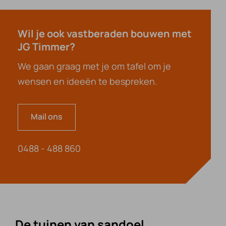
Wil je ook vastberaden bouwen met
JG Timmer?
We gaan graag met je om tafel om je
wensen en ideeën te bespreken.
Mail ons
0488 - 488 860
De tuinen van sandoel