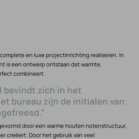
complete en luxe projectinrichting realiseren. In
t is een ontwerp ontstaan dat warmte,
erfect combineert.
l bevindt zich in het
et bureau zijn de initialen van
ingefreesd.”
t gevormd door een warme houten notenstructuur,
er creëert. Door het gebruik van veel