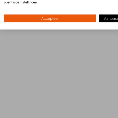
opent u de instellingen.
Accepteer
Aanpas