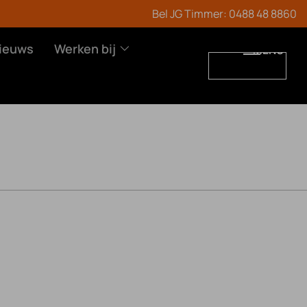
Bel JG Timmer:
0488 48 8860
ieuws
Werken bij
MENU
WERKEN BIJ
CONTACT
Vacatures
Leren en werken