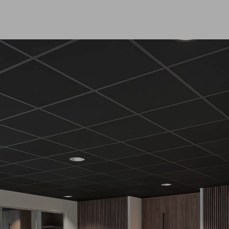
Projecten
ld
Certificaten
ijze
Tips en advies