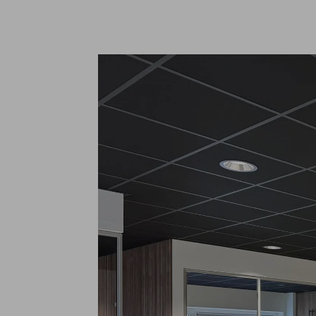
Interieurbouw
Team
Houtskeletbouw
In bee
Projectontwikkeling
Werkw
Mantelzorgwoningen