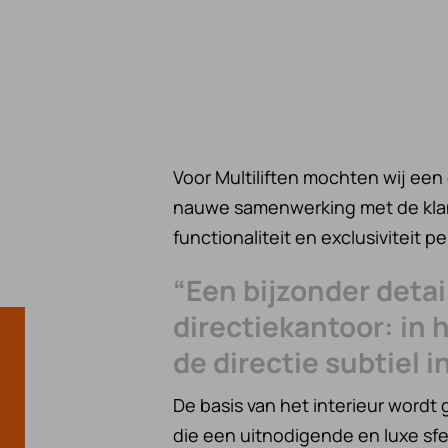
Voor Multiliften mochten wij een 
nauwe samenwerking met de klan
functionaliteit en exclusiviteit p
“Een bijzonder detai
directiekantoor: in h
de directie subtiel 
De basis van het interieur word
die een uitnodigende en luxe sfe