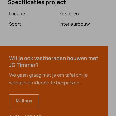
Specificaties project
Locatie
Kesteren
Soort
Interieurbouw
Wil je ook vastberaden bouwen met
JG Timmer?
We gaan graag met je om tafel om je
wensen en ideeën te bespreken.
Mail ons