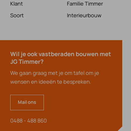
Klant
Familie Timmer
Soort
Interieurbouw
Wil je ook vastberaden bouwen met
JG Timmer?
We gaan graag met je om tafel om je
wensen en ideeën te bespreken.
Mail ons
0488 - 488 860