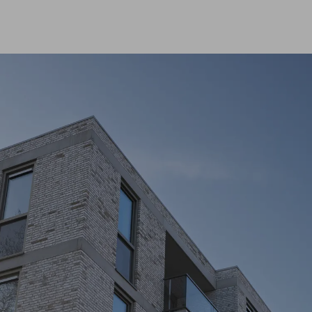
Projecten
ld
Certificaten
ijze
Tips en advies