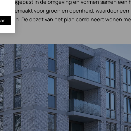
uldig ingepast in de omgeving en vormen samen een 
imte gemaakt voor groen en openheid, waardoor een 
ontstaan. De opzet van het plan combineert wonen me
sen
.