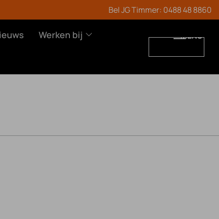
Bel JG Timmer:
0488 48 8860
ieuws
Werken bij
MENU
WERKEN BIJ
CONTACT
Vacatures
Leren en werken