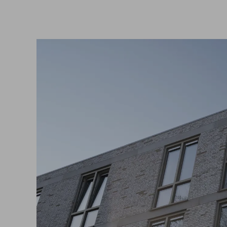
Interieurbouw
Team
Houtskeletbouw
In bee
Projectontwikkeling
Werkw
Mantelzorgwoningen