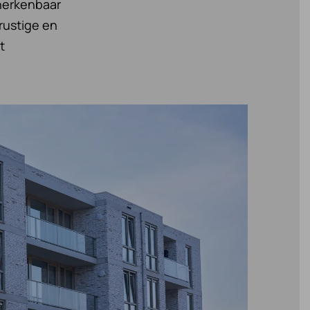
herkenbaar
rustige en
t