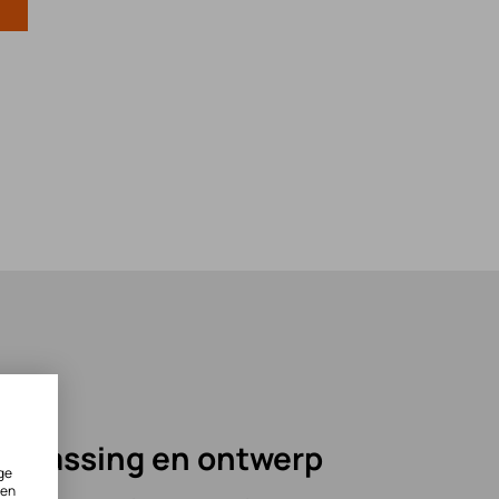
npassing en ontwerp
ge
ken