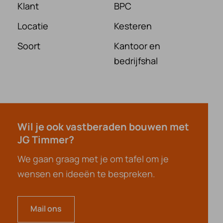
Klant
BPC
Locatie
Kesteren
Soort
Kantoor en
bedrijfshal
Wil je ook vastberaden bouwen met
JG Timmer?
We gaan graag met je om tafel om je
wensen en ideeën te bespreken.
Mail ons