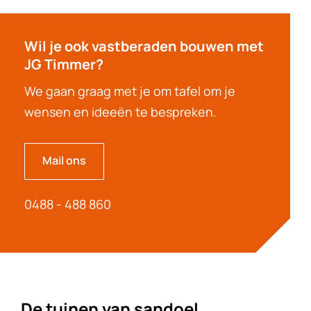
Wil je ook vastberaden bouwen met
JG Timmer?
We gaan graag met je om tafel om je
wensen en ideeën te bespreken.
Mail ons
0488 - 488 860
De tuinen van sandoel