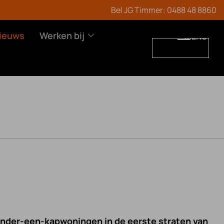
Bel JG Timmer:
0488 48 8860
ieuws
Werken bij
MENU
WERKEN BIJ
CONTACT
Vacatures
-onder-een-kapwoningen in de eerste straten van
Leren en werken