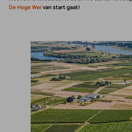
De Hoge Wei
van start gaat!
Interieurbouw
Team
Houtskeletbouw
In bee
Projectontwikkeling
Werkw
Mantelzorgwoningen