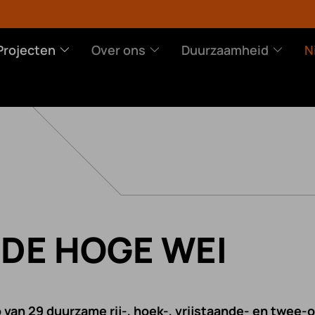
Projecten
Over ons
Duurzaamheid
N
 ONS
DUURZAAMHEID
NIEUWS
DE HOGE WEI
 en visie
Doelen
van 29 duurzame rij-, hoek-, vrijstaande- en twee
iedenis
Partners