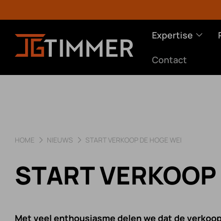
Expertise
Contact
HOME
NIEUWS
START VERKOOP DE HOGE WEI
EXPERTISE
PROJECTEN
OVER
START VERKOOP 
Utiliteitsbouw
Zakelijk
Missie
Met veel enthousiasme delen we dat de verkoop 
Woningbouw
Particulier
Gesch