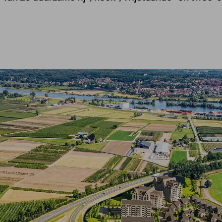
Projecten
ld
Certificaten
ijze
Tips en advies