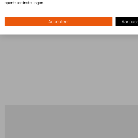
opent u de instellingen.
Accepteer
Aanpas