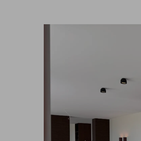
Interieurbouw
Team
Houtskeletbouw
In bee
Projectontwikkeling
Werkw
Mantelzorgwoningen