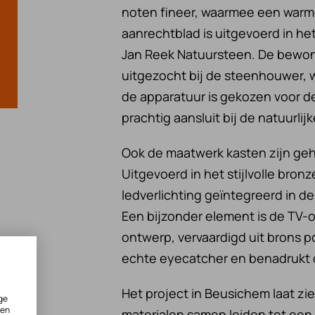
noten fineer, waarmee een warm
aanrechtblad is uitgevoerd in he
Jan Reek Natuursteen. De bewone
uitgezocht bij de steenhouwer, w
de apparatuur is gekozen voor de
prachtig aansluit bij de natuurlijk
Ook de maatwerk kasten zijn ge
Uitgevoerd in het stijlvolle bro
ledverlichting geïntegreerd in de
Een bijzonder element is de TV
ontwerp, vervaardigd uit brons 
echte eyecatcher en benadrukt de
Het project in Beusichem laat z
ge
ken
materialen samen leiden tot een i