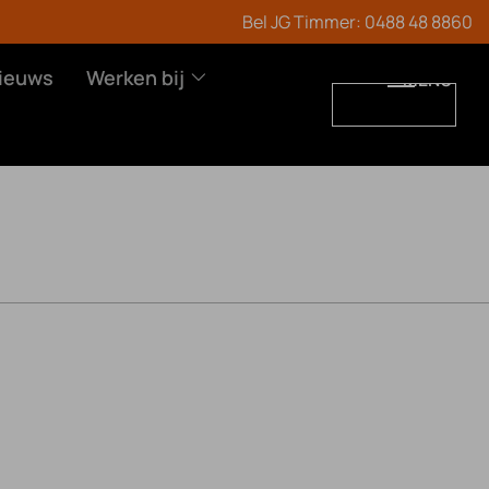
Bel JG Timmer:
0488 48 8860
ieuws
Werken bij
MENU
WERKEN BIJ
CONTACT
Vacatures
Leren en werken