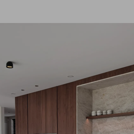
Projecten
ld
Certificaten
ijze
Tips en advies