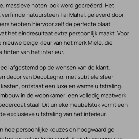
e, massieve noten look werd gecreëerd. Het
t verfijnde natuursteen Taj Mahal, geleverd door
rs hebben hiervoor zelf de perfecte plaat
at het eindresultaat extra persoonlijk maakt. Voor
 nieuwe beige kleur van het merk Miele, die
e tinten van het interieur.
heel afgestemd op de wensen van de klant.
nzen decor van DecoLegno, met subtiele sfeer
 kasten, ontstaat een luxe en warme uitstraling.
-ombouw in de woonkamer: een volledig maatwerk
poedercoat staal. Dit unieke meubelstuk vormt een
 exclusieve uitstraling van het interieur.
ien hoe persoonlijke keuzes en hoogwaardige
nterieur dat volledig aansluit bij de wensen van