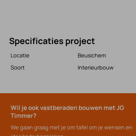
Specificaties project
Locatie
Beusichem
Soort
Interieurbouw
Wil je ook vastberaden bouwen met JG
Timmer?
We gaan graag met je om tafel om je wensen en