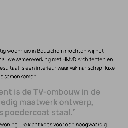
tig woonhuis in Beusichem mochten wij het
in nauwe samenwerking met HMvD Architecten en
resultaat is een interieur waar vakmanschap, luxe
zes samenkomen.
ent is de TV-ombouw in de
ledig maatwerk ontwerp,
s poedercoat staal.”
 woning. De klant koos voor een hoogwaardig