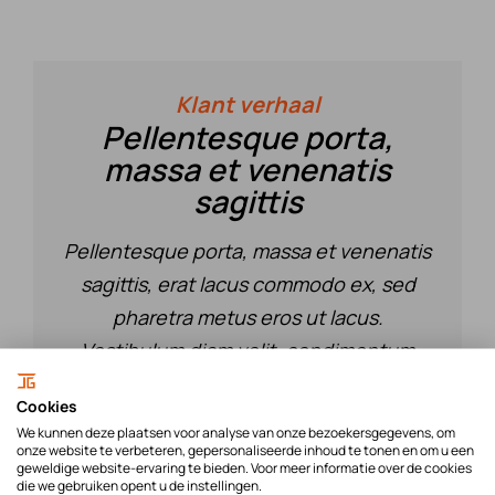
Klant verhaal
Pellentesque porta,
massa et venenatis
sagittis
Pellentesque porta, massa et venenatis
sagittis, erat lacus commodo ex, sed
pharetra metus eros ut lacus.
Vestibulum diam velit, condimentum
tincidunt ligula et, elementum
Cookies
condimentum nulla. Nullam et nisi sed
We kunnen deze plaatsen voor analyse van onze bezoekersgegevens, om
nulla gravida scelerisque. Maecenas
onze website te verbeteren, gepersonaliseerde inhoud te tonen en om u een
geweldige website-ervaring te bieden. Voor meer informatie over de cookies
sollicitudin nibh libero, a placerat odio.
die we gebruiken opent u de instellingen.